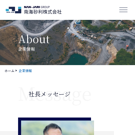
About
会社概要
company
事業案内
business
企業情報
実績
works
ホーム
企業情報
地域貢献活動
contribution
Message
最新情報
news
社長メッセージ
採用情報
recruit
0736-32-0464
お問い合わせ