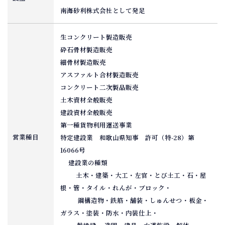
南海砂利株式会社として発足
生コンクリート製造販売
砕石骨材製造販売
細骨材製造販売
アスファルト合材製造販売
コンクリート二次製品販売
土木資材全般販売
建設資材全般販売
第一種貨物利用運送事業
営業種目
特定建設業 和歌山県知事 許可（特-28）第
16066号
建設業の種類
土木・建築・大工・左官・とび土工・石・屋
根・管・タイル・れんが・ブロック・
鋼構造物・鉄筋・舗装・しゅんせつ・板金・
ガラス・塗装・防水・内装仕上・